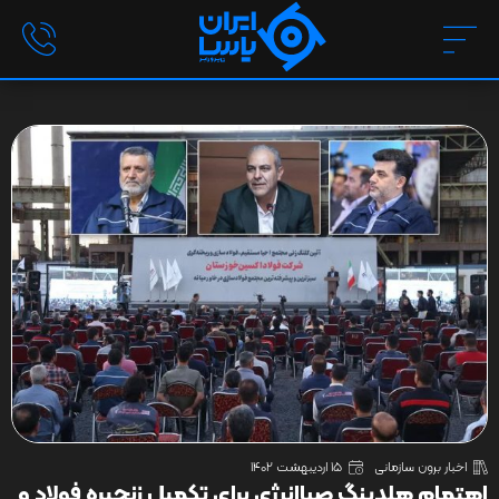
اخبار برون سازمانی
15 اردیبهشت 1402
اهتمام هلدینگ صباانرژی برای تکمیل زنجیره فولاد و