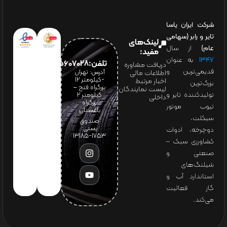
شرکت ایران یاسا
تایر و رابر (سهامی
لینک‌های
عام)
از سال
مفید:
۱۳۴۷
به عنوان
تلفن:65607028(021)
دریافت مشاوره
قدیمی‌ترین و
آدرس: تهران
اطلاعات مالی
-کیلومتر 12
اخبار مرتبط
بزرگ‌ترین
بزرگراه فتح –
لیست نمایندگان
تولیدکننده تایر و
کیلومتر ۲
داخلی
بزرگراه
تیوب موتور
باغستان
سیکلت،
صندوق
پستی:
دوچرخه، ادوات
1753-13185
کشاورزی سبک –
صنعتی و
شیلنگ‌های
استاندارد آب و
گاز فعالیت
می‌کند.