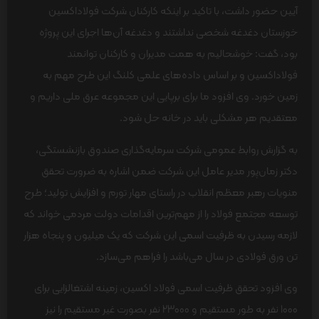
آیین حضور داشت، با تاکید بر اینکه کارکنان شرکت فولاداکسین
خوزستان دغدغه شخصی نداشتند و دغدغه آن‌ها اجرای این پروژه
بود، گفت: خوشحالیم به همت مدیران و کارکنان توانمند
فولاداکسین و بر اساس داده‌های علمی کلنگ این طرح مهم به
زمین خورد. وی افزود ما برای برپایی این مجموعه عرق ملی داریم و
معتقدیم هر مشکلی باید در خانه حل شود.
به گزارش روابط عمومی شرکت سرمایه‌گذاری صندوق بازنشستگی،
دکتر زمان‌پور مدیر عامل این شرکت ضمن اشاره به ضرورت تحقق
منویات رهبر معظم انقلاب در راستای مهار تورم و افزایش تولید؛ طرح
توسعه مجتمع فولاد را از مهم‌ترین اقدامات دولت مردمی خواند که
لازمه رسیدن به ظرفیت اسمی این شرکت که یک میلیون و پنجاه هزار
تن ورق فولادی در سال می‌باشد را فراهم می‌سازد.
وی افزود تحقق ظرفیت اسمی فولاد اکسین، زمینه اشتغالزایی برای
1000 نفر به طور مستقیم و 23000 نفر بصورت غیر مستقیم را نیز