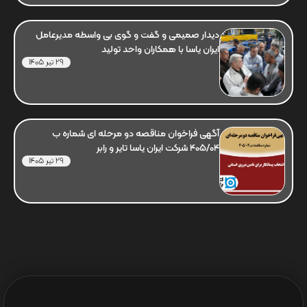
دیدار صمیمی و گفت و گوی بی واسطه مدیرعامل
ایران یاسا با همکاران واحد تولید
29 تیر 1405
آگهی فراخوان مناقصه دو مرحله ای شماره ب
405/04 شرکت ایران یاسا تایر و رابر
29 تیر 1405