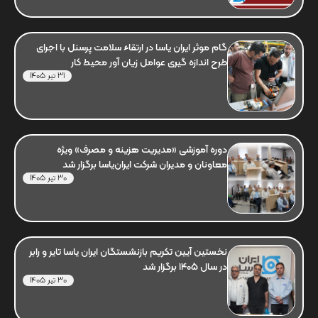
گام موثر ایران یاسا در ارتقاء سلامت پرسنل با اجرای
طرح اندازه گیری عوامل زیان آور محیط کار
31 تیر 1405
دوره آموزشی «مدیریت هزینه و مصرف» ویژه
معاونان و مدیران شرکت ایران‌یاسا برگزار شد
30 تیر 1405
نخستین آیین تکریم بازنشستگان ایران یاسا تایر و رابر
در سال 1405 برگزار شد
30 تیر 1405