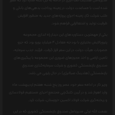
مدیرعامل هلدینگ صبا انرژی در ادامه به این نکته اشاره کرد که مقرر
شده است با مساعدت دولت در زمینه پرداخت بدهی‌های بانکی و
طلب شرکت گاز، زمینه اجرای پروژه‌های جدید به منظور افزایش
ظرفیت تولید و اشتغالزایی فراهم شود.
یکی از مهمترین دستاوردهای این دیدار راه اندازی مجموعه
پتروپالایش بختیاری با بودجه معادل 4 میلیارد یورو بود که جزو
مصوبات هیأت دولت در این سفر قرار گرفت. فرآیند جذب سرمایه،
تامین اراضی و اخذ مجو‌زهای ضروری این مجموعه با پیگیری‎‎‌‍‌های
صندوق بازنشستگی کشوری و شرکت سرمایه‌گذاری صندوق
بازنشستگی (هلدینگ صباانرژی) در حال رایزنی می باشد.
وزیر کار در ادامه سفر خود عصر روز پنج شنبه هفتم اردیبهشت ماه
وارد اهواز شد و در آیین کلنگ‌زنی مجتمع احیای مستقیم فولادسازی
و ریخته‌گری شرکت فولاد اکسین خوزستان، شرکت کرد.
نعمت الله ترکی مدیرعامل صندوق بازنشستگی کشوری که در این