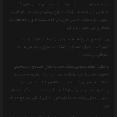
در همین راستا دکتر سید صولت مرتضوی وزیر تعاون، کار و رفاه
اجتماعی روز پنج شنبه از شرکت صنایع پتروشیمی مسجد سلیمان و
سپس شرکت فولاد اکسین خوزستان که از شرکت‌های تابعه هلدینگ
صباانرژی می‌باشند؛ بازدید کرد.
وزیر کار صبح روز پنج شنبه ضمن بازدید از واحدهای تولید اوره و
آمونیاک، در جریان مسائل و مشکلات صنایع پتروشیمی مسجد
سلیمان قرار گرفت.
به گزارش روابط عمومی شرکت سرمایه گذاری صندوق بازنشستگی
کشوری (هلدینگ صباانرژی)، در این بازدید دکتر زمان‌پور مدیر عامل
صباانرژی بر عزم این شرکت مبنی بر افزایش ظرفیت اسمی شرکت
پتروشیمی مسجدسلیمان از 85 به 100 درصد خبر داد و تأکید کرد که
دستیابی به این مهم دغدغه اشتغالزایی در این استان را مرتفع خواهد
کرد.