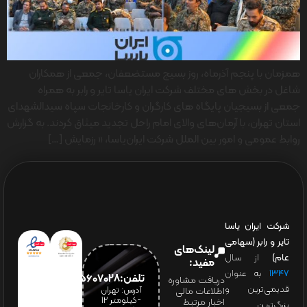
همزمان با پنجم آذرماه، روز بسیج مستضعفان، جمعی از همکاران
شاغل در بخش های مختلف شرکت ایران یاسا تایر و رابر به همراه
جمعی از بسیجیان پایگاه های کارگران و کارخانجات سپاه سیدالشهدای
استان تهران، با آرمان‌های والای امام راحل تجدید میثاق کردند. به گزارش
روابط عمومی و امور بین الملل شرکت ایران‌یاسا، « رزمایش […]
شرکت ایران یاسا
تایر و رابر (سهامی
لینک‌های
عام)
از سال
مفید:
۱۳۴۷
به عنوان
تلفن:65607028(021)
دریافت مشاوره
قدیمی‌ترین و
آدرس: تهران
اطلاعات مالی
-کیلومتر 12
اخبار مرتبط
بزرگ‌ترین