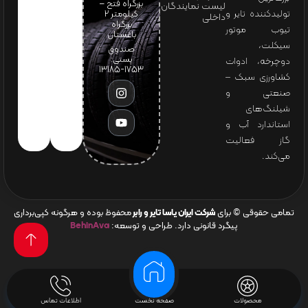
بزرگراه فتح –
لیست نمایندگان
تولیدکننده تایر و
کیلومتر ۲
داخلی
بزرگراه
تیوب موتور
باغستان
سیکلت،
صندوق
پستی:
دوچرخه، ادوات
1753-13185
کشاورزی سبک –
صنعتی و
شیلنگ‌های
استاندارد آب و
گاز فعالیت
می‌کند.
تمامی حقوقی © برای
شرکت ایران یاسا تایر و رابر
محفوظ بوده و هرگونه کپی‌برداری
پیگرد قانونی دارد. طراحی و توسعه:
BehinAva
محصولات
صفحه نخست
اطلاعات تماس